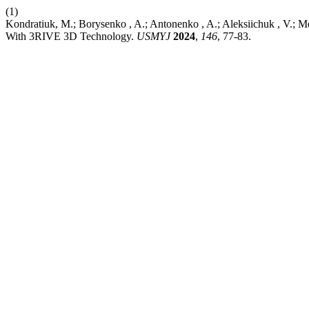
(1)
Kondratiuk, M.; Borysenko , A.; Antonenko , A.; Aleksiichuk , V.; Me
With 3RIVE 3D Technology.
USMYJ
2024
,
146
, 77-83.