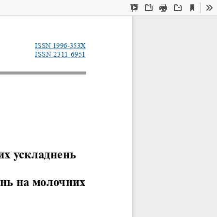
Current
Presentation
Open
Print
Download
To
View
Mode
ISSN 1996-353X
ISSN 231
1-6951
х ускладнень  
нь на молочних 