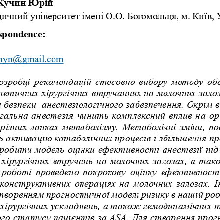
Кучин Юрій
ичний університет імені О.О. Богомольця, м. Київ, 
spondence: 
zhyn@gmail.com
озробці рекомендацій стосовно вибору методу об
етичних хірургічних втручаннях на молочних зало
безпеки  анестезіологічного забезпечення. Окрім 
гальна анестезія чинить комплексний вплив на орг
різних ланках метаболізму. Метаболічні зміни, пов
 активацію катаболічних процесів і збільшення п
зробити модель оцінки ефективності анестезії пі
хірургічних втручань на молочних залозах, а так
 роботі проведено покрокову оцінку ефективності
еконструктивних операціях на молочних залозах. І
воренням прогностичної моделі ризику в нашій роб
хірургічних ускладнень, а також гемодинамічних т
ого статусу пацієнтів за ASA. Для створення прог