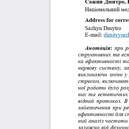
Сажин Дмитро, 
Націона
льний мед
Address for corre
Sazhyn Dmytro
Е-mail: 
dimitrysa
Анотація
: 
при р
структивних та ест
ка ефективності та 
нервову систему, за
викликаючи зміни у 
стресом, включають
ної роботи було ро
них та естетичних 
відний протокол. В
забезпечення при р
ефективності для ст
ний аналіз частоти 
залежно від фізичн