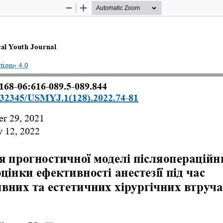
Zoom
Zoom
Out
In
cal Youth Journal 
tion» 4.0
168-06:616-089.5-089.844
0.32345/USMYJ.1(128).2022.74-81
r 29, 2021 
y 12, 2022
 прогностичної моделі післяопераційни
цінки ефективності анестезії під час 
вних та естетичних хірургічних втруча