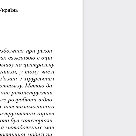
Україна
езболення при рекон
-
зах важливою є оцін
-
впливу на центральну 
анізм, у тому числі 
’язані з хірургічним 
ротеолізу. Метою да
-
д час реконструктив
-
ож розробити відпо
-
 анестезіологічного 
нструментом оцінки  
оті був категоріаль
-
а метоболічних змін 
ностичної моделі ри
-