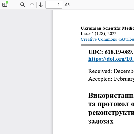
of 8
Toggle
Find
Previous
Next
Sidebar
Ukrainian Scientific Medi
Issue 1
(128), 2022
Creative Commons «Attribu
UDC: 618.19-089.
https://doi.org/1
Received: Decembe
Accepted: Februar
Використання
та протокол о
реконструкти
залозах