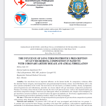
Державна наукова установа 
«Науково-практичний центр 
профілактичної 
Національний медичний університет 
та клінічної медицини» ДУС
імені О.О.Богомольця
Ukrainian scientific medical youth journal, 2024, Supplement 2 (147) 
http://mmj.nmuofficial.com
6
UKRAINIAN SCIENTIFIC AND PRACTICAL CONFERENCE WITH MASTER CLASSES 
«NEW FOREIGN CLINICAL GUIDELINES IN THE PRACTICE 
OF INTERNAL MEDICINE»
Kyiv, May 14-15, 2024
THE INFLUENCE OF LONG TERM POSTBIOTICS PRESCRIPTION 
ON GUT MICROBIOTA COMPOSITION IN PATIENTS 
WITH CORONARY ARTERY DISEASE AND ATRIAL FIBRILLATION
Melnychuk I.O.
Internal medicine department No 4
Chief of department, PhD, MD, professor Lyzogub V.G.
Bogomolets National Medical University
Kyiv, Ukraine
Actuality: 
Gut  microbiota  has  an  important  influence  on  the  human  health.  Its  composition  violations  affect 
the intestinal barrier integrity, neurotransmitters and gastrointestinal hormones release. Atrial fibrillation (AF) is the 
most common arrhythmia in the world. The most known AF risk factors, as diabetes mellitus, obesity, dyslipidemia, 
arterial hypertension and inflammatory disorders are closely linked with gut microbiota composition peculiarities. 
Presence of coronary artery disease (CAD) increase the risk of AF paroxysm twice. CAD is also characterized by gut 
microbiota composition changes, which have pro-atherogenic effects on endothelial cells. Despite of the multiplicity of 
gut microbiota correction methods, we had not had its the approved standards yet. Post biotics supplementation is the 
recent promising gut microbiota modulation method, which is not fully investigated.
The aim:
 to determine the influence of long term postbiotics prescription on gut microbiota composition in patients 
with coronary artery disease and atrial fibrillation. 
Materials and methods:
 124 patients with CAD and AF were investigated and divided into two groups: I – 
31 patients who received the basic therapy, according to the latest ESC guidelines, with postbiotic supplementation: 
rebamipide (2-(4-chlorobenzoylamino)-3-[2(1H))-quinolon-4-yl] propionic acid) by 100 mg 3 times a day and glycine 