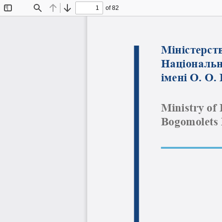
of 82
Toggle
Find
Previous
Next
Sidebar
Міністерст
Національн
імені О. О.
Ministry of
Bogomolets 