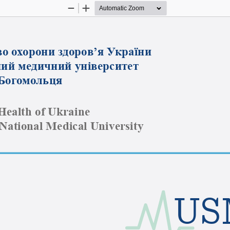
Zoom
Zoom
Out
In
во охорони здоров’я України
ий медичний університет 
 Богомольця
 Health of Ukraine
National Medical University
US